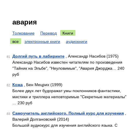
авария
Толкование
Перевод
Книги
все
электронные книги
аудиокниги
Долгий путь в лабиринте
, Александр Насибов (1975)
81
Александр Насибов известен читателям по произведения
"Тайник на Эльбе", "Неуловимые", "Авария Джорджа… 240
руб
Кожа
, Бен Мецрих (1999)
82
Более двух лет будоражат умы поклонников фантастики,
мистики и триллера неповторимые "Секретные материалы"
… 230 руб
Самоучитель английского. Полный курс для изучения
,
83
Валерий Долгановский (2014)
Большой аудиокурс для изучения английского языка. С