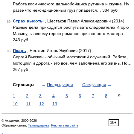
Работа космического дальнобойщика рутинна и скучна. Ну
разве что некондиционный груз попадется… 384 руб
Страх высоты
, Шестаков Павел Александрович (2014)
89
Разные дела приходится распутывать следователю Игорю
Мазину, главному герою романов признанного мастера…
243 руб
Псарь
, Негатин Игорь Якубович (2017)
90
Сергей Вьюжин - обычный московский служащий. Работа,
мотоцикл и дорога - это все, чем заполнена его жизнь. Но…
267 руб
Страницы
←
Предыдущая
Следующая
→
1
2
3
4
5
6
7
8
9
10
11
12
13
© Академик, 2000-2026
18+
Обратная связь:
Техподдержка
,
Реклама на сайте