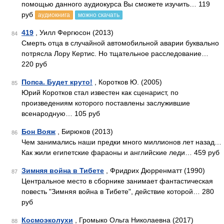
помощью данного аудиокурса Вы сможете изучить… 119
руб
аудиокнига
можно скачать
419
, Уилл Фергюсон (2013)
84
Смерть отца в случайной автомобильной аварии буквально
потрясла Лору Кертис. Но тщательное расследование…
220 руб
Попса. Будет круто!
, Коротков Ю. (2005)
85
Юрий Коротков стал известен как сценарист, по
произведениям которого поставлены заслужившие
всенародную… 105 руб
Бон Вояж
, Бирюков (2013)
86
Чем занимались наши предки много миллионов лет назад…
Как жили египетские фараоны и английские леди… 459 руб
Зимняя война в Тибете
, Фридрих Дюрренматт (1990)
87
Центральное место в сборнике занимает фантастическая
повесть "Зимняя война в Тибете", действие которой… 280
руб
Космоэколухи
, Громыко Ольга Николаевна (2017)
88