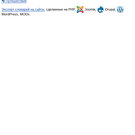
👣 Путешествия
Экспорт словарей на сайты
, сделанные на PHP,
Joomla,
Drupal,
WordPress, MODx.